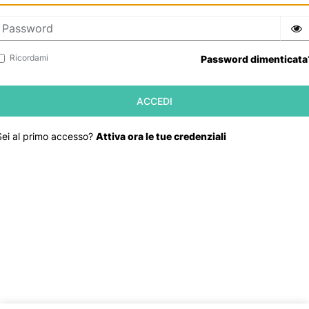
Ricordami
Password dimenticata
Sei al primo accesso?
Attiva ora le tue credenziali